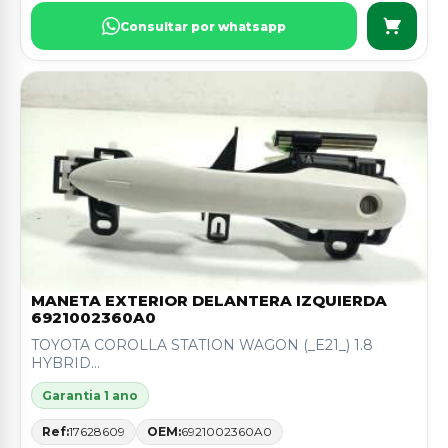
Consultar por whatsapp
MANETA EXTERIOR DELANTERA IZQUIERDA
6921002360A0
TOYOTA COROLLA STATION WAGON (_E21_) 1.8
HYBRID...
Garantia 1 ano
Ref:
17628609
OEM:
6921002360A0