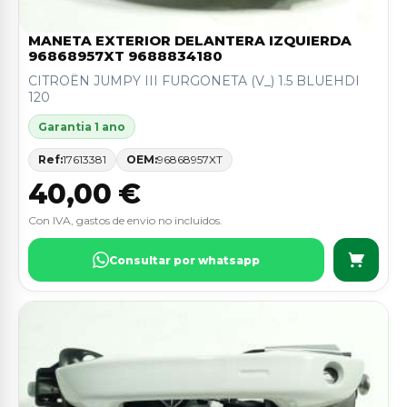
MANETA EXTERIOR DELANTERA IZQUIERDA
96868957XT 9688834180
CITROËN JUMPY III FURGONETA (V_) 1.5 BLUEHDI
120
Garantia 1 ano
Ref:
17613381
OEM:
96868957XT
40,00 €
Con IVA, gastos de envio no incluidos.
Consultar por whatsapp