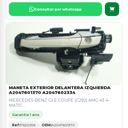
Consultar por whatsapp
MANETA EXTERIOR DELANTERA IZQUIERDA
A2047601370 A2047602334
MERCEDES-BENZ GLE COUPE (C292) AMG 43 4-
MATIC...
Garantia 1 ano
Ref:
17620296
OEM:
A2047601370