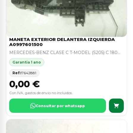
MANETA EXTERIOR DELANTERA IZQUIERDA
A0997601500
MERCEDES-BENZ CLASE C T-MODEL (S205) C 180...
Garantia 1 ano
Ref:
17642881
0,00 €
Con IVA, gastos de envio no incluidos.
Consultar por whatsapp