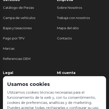
Catálogo de Piezas
Sobre Nosotros
Campa de vehículos
Trabaja con nosotros
Bajas y tasaciones
Mapa del sitio
Pago por TPV
Contacto
Marcas
Referencias OEM
Legal
Mi cuenta
Política de Privacidad
Mi cuenta
Usamos cookies
Aviso legal y condiciones de
Mis pedidos
Utilizamos cookies técnicas necesarias para el
uso
funcionamiento de la web y, con tu consentimiento,
Lista de deseos
cookies de preferencias, analíticas y de marketing.
Política de Cookies
Puedes aceptar todas, rechazarlas o configurar su uso.