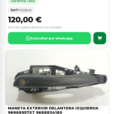
Garantia 1 ano
Ref:
17622845
120,00 €
Con IVA, gastos de envio no incluidos.
Consultar por whatsapp
MANETA EXTERIOR DELANTERA IZQUIERDA
96868957XT 9688834180