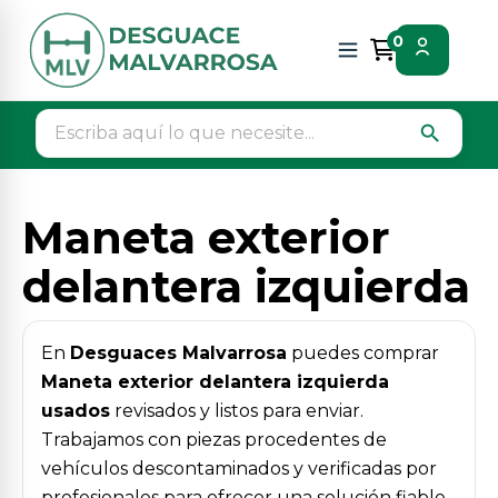
Inicio
Piezas vehículos
Carroceria laterales
0
Maneta exterior delantera izquierda
search
Maneta exterior
delantera izquierda
En
Desguaces Malvarrosa
puedes comprar
Maneta exterior delantera izquierda
usados
revisados y listos para enviar.
Trabajamos con piezas procedentes de
vehículos descontaminados y verificadas por
profesionales para ofrecer una solución fiable,