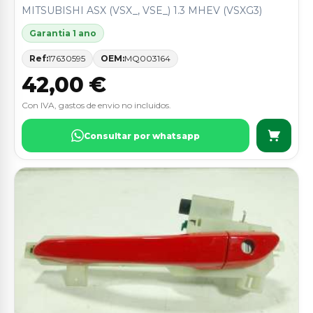
MITSUBISHI ASX (VSX_, VSE_) 1.3 MHEV (VSXG3)
Garantia 1 ano
Ref:
17630595
OEM:
MQ003164
42,00 €
Con IVA, gastos de envio no incluidos.
Consultar por whatsapp