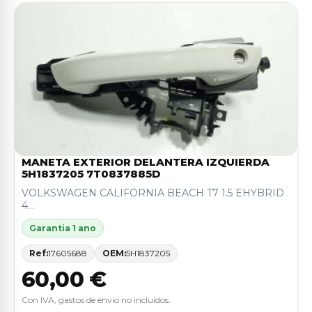
MANETA EXTERIOR DELANTERA IZQUIERDA
5H1837205 7T0837885D
VOLKSWAGEN CALIFORNIA BEACH T7 1.5 EHYBRID
4...
Garantia 1 ano
Ref:
17605688
OEM:
5H1837205
60,00 €
Con IVA, gastos de envio no incluidos.