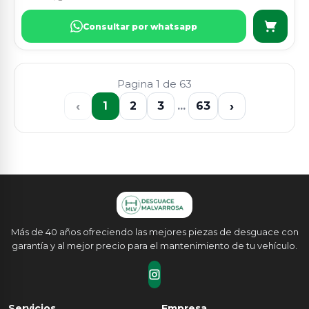
Consultar por whatsapp
Pagina 1 de 63
‹
›
1
2
3
...
63
Más de 40 años ofreciendo las mejores piezas de desguace con
garantía y al mejor precio para el mantenimiento de tu vehículo.
Servicios
Empresa