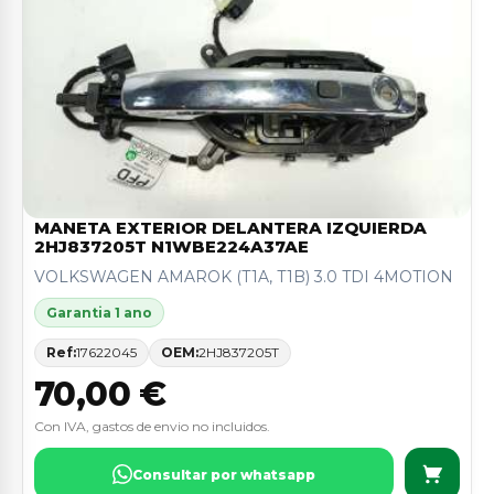
MANETA EXTERIOR DELANTERA IZQUIERDA
2HJ837205T N1WBE224A37AE
VOLKSWAGEN AMAROK (T1A, T1B) 3.0 TDI 4MOTION
Garantia 1 ano
Ref:
17622045
OEM:
2HJ837205T
70,00 €
Con IVA, gastos de envio no incluidos.
Consultar por whatsapp