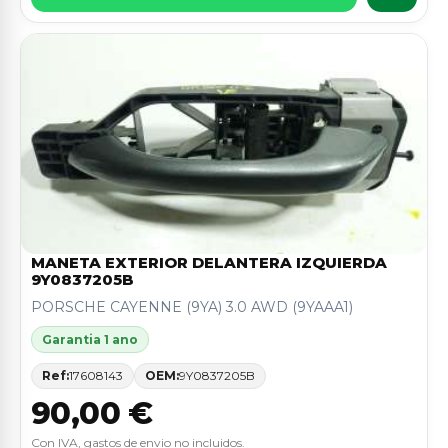
MANETA EXTERIOR DELANTERA IZQUIERDA
9Y0837205B
PORSCHE CAYENNE (9YA) 3.0 AWD (9YAAA1)
Garantia 1 ano
Ref:
17608143
OEM:
9Y0837205B
90,00 €
Con IVA, gastos de envio no incluidos.