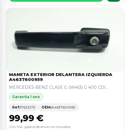
MANETA EXTERIOR DELANTERA IZQUIERDA
A4637600959
MERCEDES-BENZ CLASE G (W463) G 400 CDI...
Garantia 1 ano
Ref:
17623275
OEM:
A4637600959
99,99 €
Con IVA, gastos de envio no incluidos.