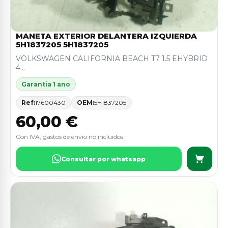
MANETA EXTERIOR DELANTERA IZQUIERDA
5H1837205 5H1837205
VOLKSWAGEN CALIFORNIA BEACH T7 1.5 EHYBRID
4...
Garantia 1 ano
Ref:
17600430
OEM:
5H1837205
60,00 €
Con IVA, gastos de envio no incluidos.
Consultar por whatsapp