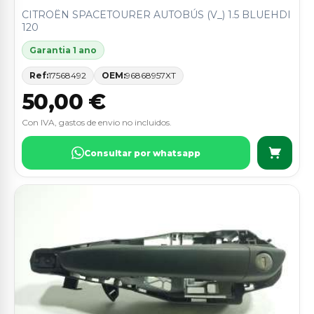
CITROËN SPACETOURER AUTOBÚS (V_) 1.5 BLUEHDI
120
Garantia 1 ano
Ref:
17568492
OEM:
96868957XT
50,00 €
Con IVA, gastos de envio no incluidos.
Consultar por whatsapp