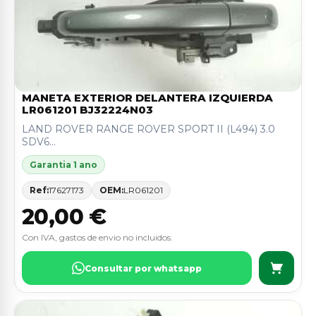
MANETA EXTERIOR DELANTERA IZQUIERDA
LR061201 BJ32224N03
LAND ROVER RANGE ROVER SPORT II (L494) 3.0
SDV6...
Garantia 1 ano
Ref:
17627173
OEM:
LR061201
20,00 €
Con IVA, gastos de envio no incluidos.
Consultar por whatsapp