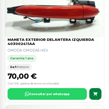
MANETA EXTERIOR DELANTERA IZQUIERDA
403002411AA
OMODA OMODA5 HEV
Garantia 1 ano
Ref:
17611200
70,00 €
Con IVA, gastos de envio no incluidos.
Consultar por whatsapp