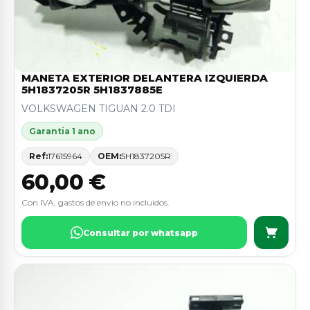
MANETA EXTERIOR DELANTERA IZQUIERDA
5H1837205R 5H1837885E
VOLKSWAGEN TIGUAN 2.0 TDI
Garantia 1 ano
Ref:
17615964
OEM:
5H1837205R
60,00 €
Con IVA, gastos de envio no incluidos.
Consultar por whatsapp