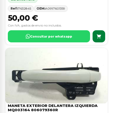
Ref:
17632845
OEM:
A0997601359
50,00 €
Con IVA, gastos de envio no incluidos.
Consultar por whatsapp
MANETA EXTERIOR DELANTERA IZQUIERDA
MQ003164 806079360R