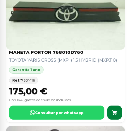
MANETA PORTON 768010D760
TOYOTA YARIS CROSS (MXP_) 1.5 HYBRID (MXPJ10)
Garantia 1 ano
Ref:
17601416
175,00 €
Con IVA, gastos de envio no incluidos.
Consultar por whatsapp