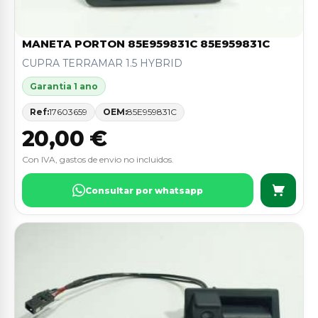
MANETA PORTON 85E959831C 85E959831C
CUPRA TERRAMAR 1.5 HYBRID
Garantia 1 ano
Ref:
17603659
OEM:
85E959831C
20,00 €
Con IVA, gastos de envio no incluidos.
Consultar por whatsapp