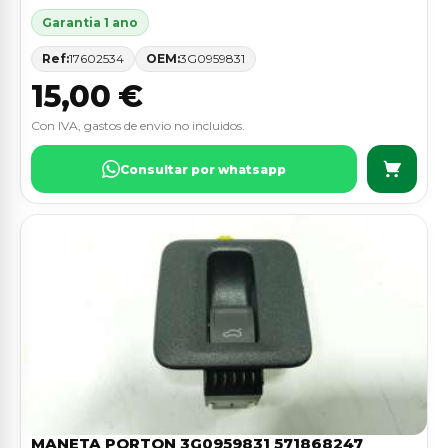
Garantia 1 ano
Ref:
17602534
OEM:
3G0959831
15,00 €
Con IVA, gastos de envio no incluidos.
Consultar por whatsapp
MANETA PORTON 3G0959831 571868247