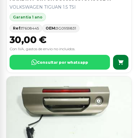
VOLKSWAGEN TIGUAN 1.5 TSI
Garantia 1 ano
Ref:
17608445
OEM:
3G0959831
30,00 €
Con IVA, gastos de envio no incluidos.
Consultar por whatsapp