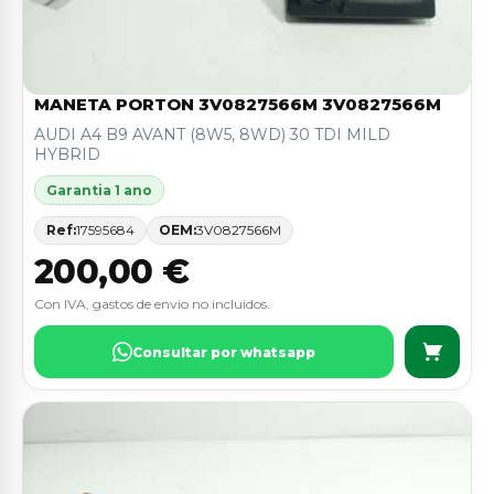
MANETA PORTON 3V0827566M 3V0827566M
AUDI A4 B9 AVANT (8W5, 8WD) 30 TDI MILD
HYBRID
Garantia 1 ano
Ref:
17595684
OEM:
3V0827566M
200,00 €
Con IVA, gastos de envio no incluidos.
Consultar por whatsapp