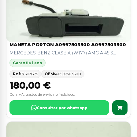
MANETA PORTON A0997503500 A0997503500
MERCEDES-BENZ CLASE A (W177) AMG A 45 S...
Garantia 1 ano
Ref:
17603875
OEM:
A0997503500
180,00 €
Con IVA, gastos de envio no incluidos.
Consultar por whatsapp