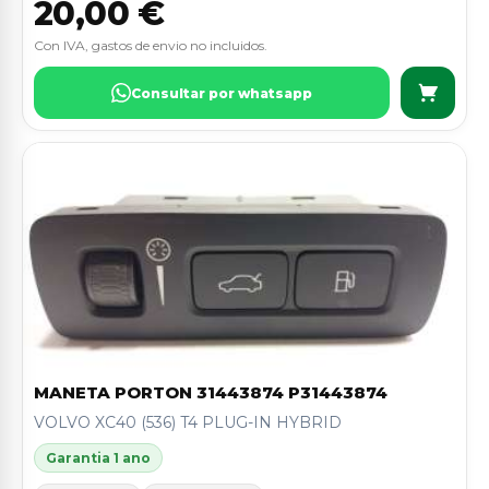
20,00 €
Con IVA, gastos de envio no incluidos.
Consultar por whatsapp
MANETA PORTON 31443874 P31443874
VOLVO XC40 (536) T4 PLUG-IN HYBRID
Garantia 1 ano