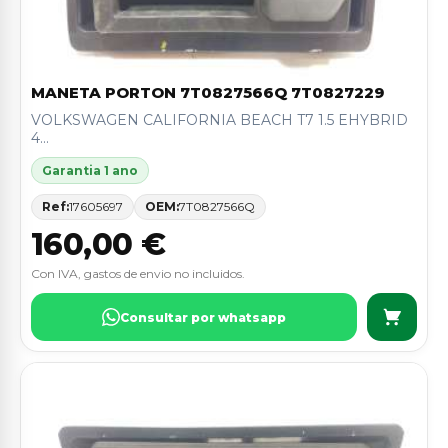
MANETA PORTON 7T0827566Q 7T0827229
VOLKSWAGEN CALIFORNIA BEACH T7 1.5 EHYBRID
4...
Garantia 1 ano
Ref:
17605697
OEM:
7T0827566Q
160,00 €
Con IVA, gastos de envio no incluidos.
Consultar por whatsapp