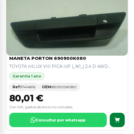
MANETA PORTON 690900K080
TOYOTA HILUX VIII PICK-UP (_N1_) 2.4 D 4WD...
Garantia 1 ano
Ref:
17414816
OEM:
690900K080
80,01 €
Con IVA, gastos de envio no incluidos.
Consultar por whatsapp