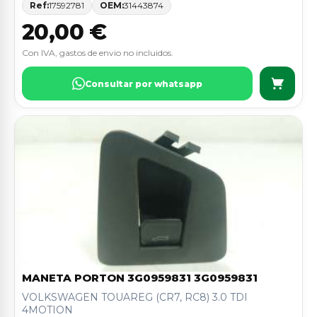
Ref:
17592781
OEM:
31443874
20,00 €
Con IVA, gastos de envio no incluidos.
Consultar por whatsapp
MANETA PORTON 3G0959831 3G0959831
VOLKSWAGEN TOUAREG (CR7, RC8) 3.0 TDI
4MOTION