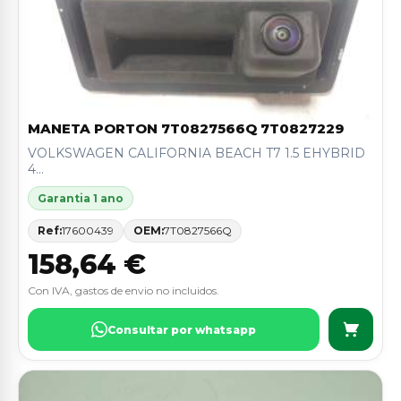
MANETA PORTON 7T0827566Q 7T0827229
VOLKSWAGEN CALIFORNIA BEACH T7 1.5 EHYBRID
4...
Garantia 1 ano
Ref:
17600439
OEM:
7T0827566Q
158,64 €
Con IVA, gastos de envio no incluidos.
Consultar por whatsapp