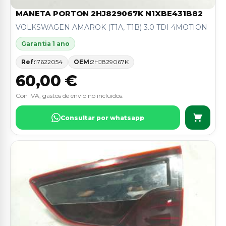
MANETA PORTON 2HJ829067K N1XBE431B82
VOLKSWAGEN AMAROK (T1A, T1B) 3.0 TDI 4MOTION
Garantia 1 ano
Ref:
17622054
OEM:
2HJ829067K
60,00 €
Con IVA, gastos de envio no incluidos.
Consultar por whatsapp