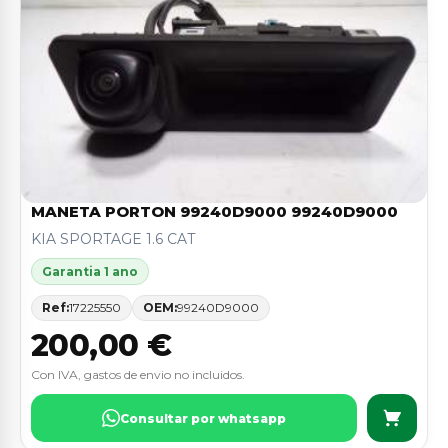
MANETA PORTON 99240D9000 99240D9000
KIA SPORTAGE 1.6 CAT
Garantia 1 ano
Ref:
17225550
OEM:
99240D9000
200,00 €
Con IVA, gastos de envio no incluidos.
Consultar por whatsapp