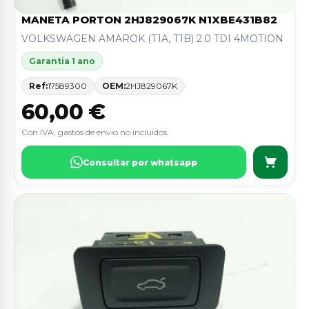
MANETA PORTON 2HJ829067K N1XBE431B82
VOLKSWAGEN AMAROK (T1A, T1B) 2.0 TDI 4MOTION
Garantia 1 ano
Ref:
17589300
OEM:
2HJ829067K
60,00 €
Con IVA, gastos de envio no incluidos.
Consultar por whatsapp