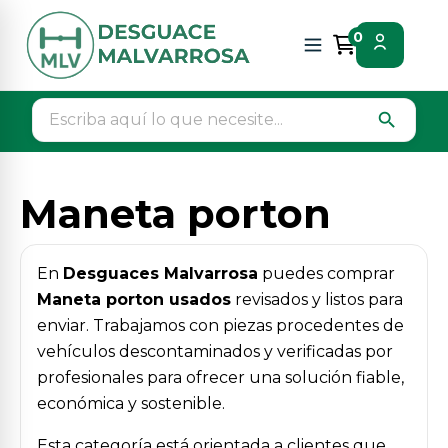
Inicio
Piezas vehículos
Carroceria trasera
0
Maneta porton
search
Maneta porton
En
Desguaces Malvarrosa
puedes comprar
Maneta porton usados
revisados y listos para
enviar. Trabajamos con piezas procedentes de
vehículos descontaminados y verificadas por
profesionales para ofrecer una solución fiable,
económica y sostenible.
Esta categoría está orientada a clientes que