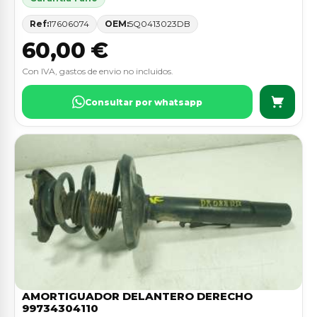
Ref:
17606074
OEM:
5Q0413023DB
60,00 €
Con IVA, gastos de envio no incluidos.
Consultar por whatsapp
AMORTIGUADOR DELANTERO DERECHO
99734304110