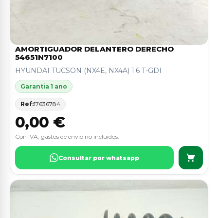
AMORTIGUADOR DELANTERO DERECHO
54651N7100
HYUNDAI TUCSON (NX4E, NX4A) 1.6 T-GDI
Garantia 1 ano
Ref:
17636784
0,00 €
Con IVA, gastos de envio no incluidos.
Consultar por whatsapp