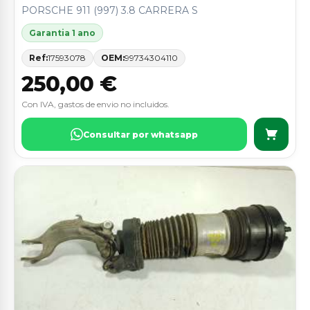
PORSCHE 911 (997) 3.8 CARRERA S
Garantia 1 ano
Ref:
17593078
OEM:
99734304110
250,00 €
Con IVA, gastos de envio no incluidos.
Consultar por whatsapp