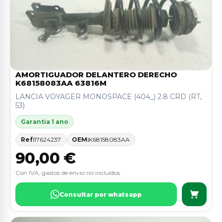
AMORTIGUADOR DELANTERO DERECHO
K68158083AA 63816M
LANCIA VOYAGER MONOSPACE (404_) 2.8 CRD (RT,
53)
Garantia 1 ano
Ref:
17624237
OEM:
K68158083AA
90,00 €
Con IVA, gastos de envio no incluidos.
Consultar por whatsapp