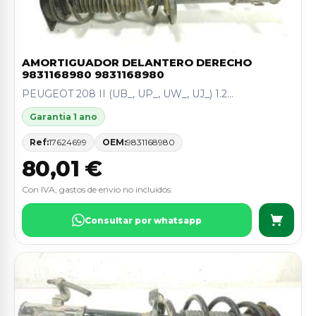
AMORTIGUADOR DELANTERO DERECHO
9831168980 9831168980
PEUGEOT 208 II (UB_, UP_, UW_, UJ_) 1.2...
Garantia 1 ano
Ref:
17624699
OEM:
9831168980
80,01 €
Con IVA, gastos de envio no incluidos.
Consultar por whatsapp