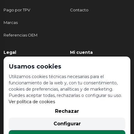
Pago por TPV
Contacto
Marcas
Referencias OEM
Legal
Mi cuenta
Política de Privacidad
Mi cuenta
Usamos cookies
Aviso legal y condiciones de
Mis pedidos
Utilizamos cookies técnicas necesarias para el
uso
funcionamiento de la web y, con tu consentimiento,
Lista de deseos
cookies de preferencias, analíticas y de marketing.
Política de Cookies
Puedes aceptar todas, rechazarlas o configurar su uso.
Ver política de cookies
Rechazar
© 2026 Desguace Malvarrosa. Todos los derechos reservados |
Configurar
Desarrollado por
Seintosoft