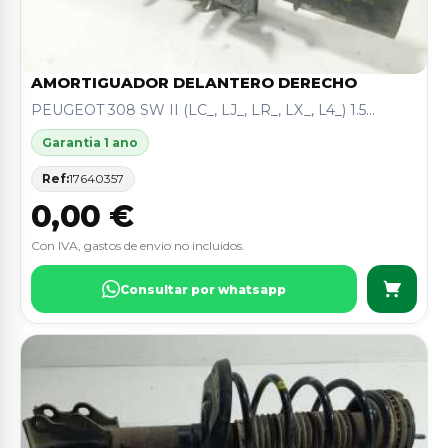
AMORTIGUADOR DELANTERO DERECHO
PEUGEOT 308 SW II (LC_, LJ_, LR_, LX_, L4_) 1.5...
Garantia 1 ano
Ref:
17640357
0,00 €
Con IVA, gastos de envio no incluidos.
Consultar por whatsapp