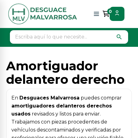
Inicio
Piezas vehículos
Suspension / frenos
0
Amortiguador delantero derecho
search
Amortiguador
delantero derecho
En
Desguaces Malvarrosa
puedes comprar
amortiguadores delanteros derechos
usados
revisados y listos para enviar.
Trabajamos con piezas procedentes de
vehículos descontaminados y verificadas por
profesionales para ofrecer una solución fiable,