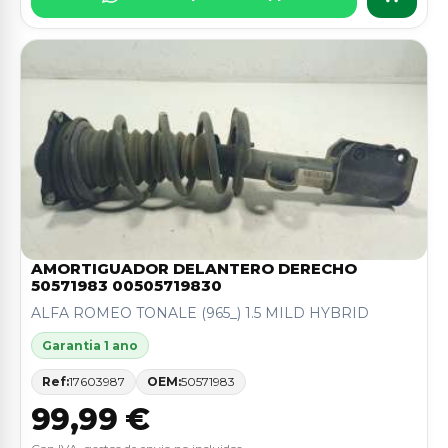
AMORTIGUADOR DELANTERO DERECHO
50571983 00505719830
ALFA ROMEO TONALE (965_) 1.5 MILD HYBRID
Garantia 1 ano
Ref:
17603987
OEM:
50571983
99,99 €