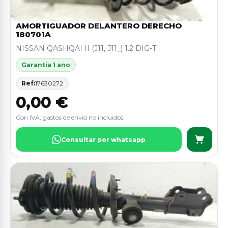
AMORTIGUADOR DELANTERO DERECHO
180701A
NISSAN QASHQAI II (J11, J11_) 1.2 DIG-T
Garantia 1 ano
Ref:
17630272
0,00 €
Con IVA, gastos de envio no incluidos.
Consultar por whatsapp