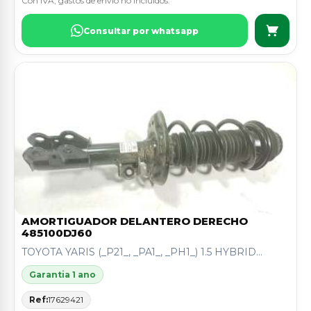
Con IVA, gastos de envio no incluidos.
Consultar por whatsapp
AMORTIGUADOR DELANTERO DERECHO
485100DJ60
TOYOTA YARIS (_P21_, _PA1_, _PH1_) 1.5 HYBRID...
Garantia 1 ano
Ref:
17629421