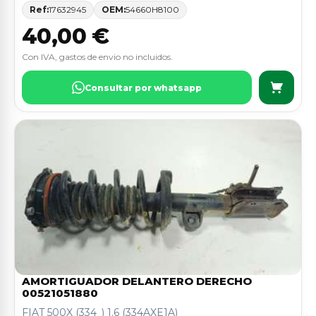
Ref:
17632945
OEM:
54660H8100
40,00 €
Con IVA, gastos de envio no incluidos.
Consultar por whatsapp
AMORTIGUADOR DELANTERO DERECHO
00521051880
FIAT 500X (334_) 1.6 (334AXE1A)