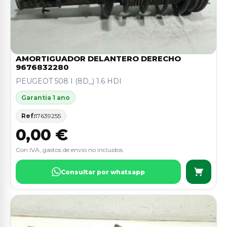
AMORTIGUADOR DELANTERO DERECHO
9676832280
PEUGEOT 508 I (8D_) 1.6 HDI
Garantia 1 ano
Ref:
17639255
0,00 €
Con IVA, gastos de envio no incluidos.
Consultar por whatsapp