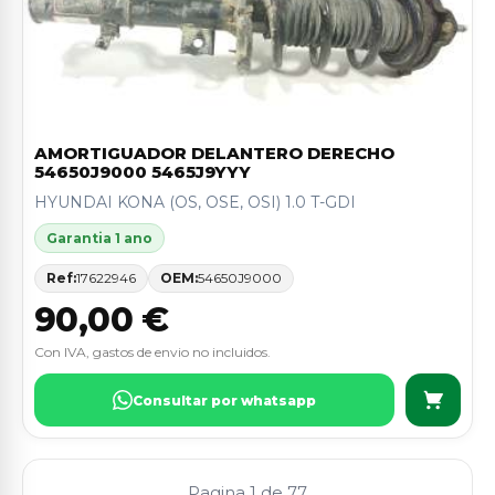
AMORTIGUADOR DELANTERO DERECHO
54650J9000 5465J9YYY
HYUNDAI KONA (OS, OSE, OSI) 1.0 T-GDI
Garantia 1 ano
Ref:
17622946
OEM:
54650J9000
90,00 €
Con IVA, gastos de envio no incluidos.
Consultar por whatsapp
Pagina 1 de 77