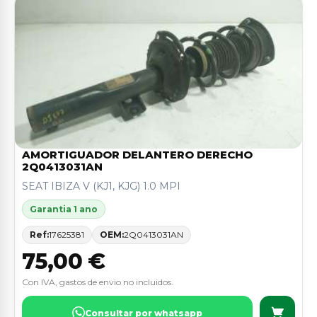
AMORTIGUADOR DELANTERO DERECHO
2Q0413031AN
SEAT IBIZA V (KJ1, KJG) 1.0 MPI
Garantia 1 ano
Ref:
17625381
OEM:
2Q0413031AN
75,00 €
Con IVA, gastos de envio no incluidos.
Consultar por whatsapp