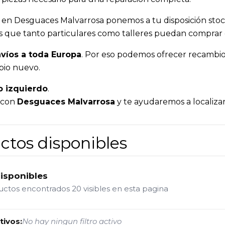
, en Desguaces Malvarrosa ponemos a tu disposición stoc
 es que tanto particulares como talleres puedan comprar
víos a toda Europa
. Por eso podemos ofrecer recambios
bio nuevo.
o izquierdo
.
a con
Desguaces Malvarrosa
y te ayudaremos a localizar
ctos disponibles
disponibles
ductos encontrados
20 visibles en esta pagina
tivos:
No hay ningun filtro activo