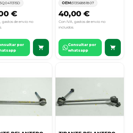
5Q0411315D
OEM:
31356881807
00 €
40,00 €
, gastos de envio no
Con IVA, gastos de envio no
s.
incluidos.
onsultar por
Consultar por
hatsapp
whatsapp