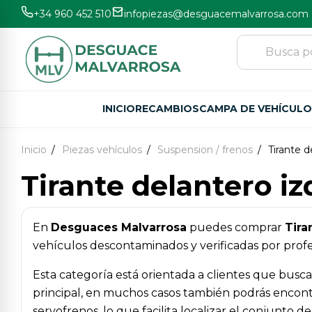
+34 960 452 510
infopiezas@desguacemalvarrosa.com
INICIO
RECAMBIOS
CAMPA DE VEHÍCUL
Inicio
Piezas vehículos
Suspension / frenos
Tirante d
Tirante delantero i
En
Desguaces Malvarrosa
puedes comprar
Tira
vehículos descontaminados y verificadas por profes
Esta categoría está orientada a clientes que busc
principal, en muchos casos también podrás encont
servofrenos, lo que facilita localizar el conjunto 