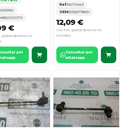
Ref:
16070643
6095360
OEM:
31356778831
4882002070
12,09 €
09 €
Con IVA, gastos de envio no
incluidos.
, gastos de envio no
s.
onsultar por
Consultar por
hatsapp
whatsapp