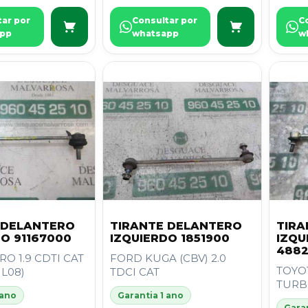
tar por
Consultar por
C
pp
whatsapp
w
 DELANTERO
TIRANTE DELANTERO
TIRA
DO 91167000
IZQUIERDO 1851900
IZQU
488
RO 1.9 CDTI CAT
FORD KUGA (CBV) 2.0
TOYOT
 L08)
TDCI CAT
TURB
 ano
Garantia 1 ano
Garan