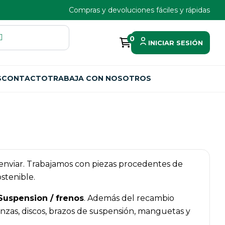
Compras y devoluciones fáciles y rápidas
0
INICIAR SESIÓN
S
CONTACTO
TRABAJA CON NOSOTROS
a enviar. Trabajamos con piezas procedentes de
stenible.
Suspension / frenos
. Además del recambio
zas, discos, brazos de suspensión, manguetas y