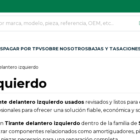
OS
PAGAR POR TPV
SOBRE NOSOTROS
BAJAS Y TASACIONE
elantero izquierdo
zquierdo
nte delantero izquierdo usados
revisados y listos par
ionales para ofrecer una solución fiable, económica y so
an
Tirante delantero izquierdo
dentro de la familia de
rar componentes relacionados como amortiguadores, pin
de piezas necesario para una reparación completa.