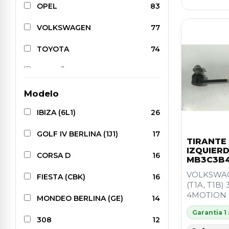
OPEL
83
VOLKSWAGEN
77
TOYOTA
74
CITROËN
70
PEUGEOT
66
Modelo
IBIZA (6L1)
26
BMW
59
GOLF IV BERLINA (1J1)
17
MERCEDES-BENZ
49
TIRANTE
IZQUIERD
CORSA D
16
NISSAN
46
MB3C3B
VOLKSWA
FIESTA (CBK)
16
KIA
43
(T1A, T1B) 
4MOTION
MONDEO BERLINA (GE)
14
AUDI
37
Garantia 1
308
12
HYUNDAI
35