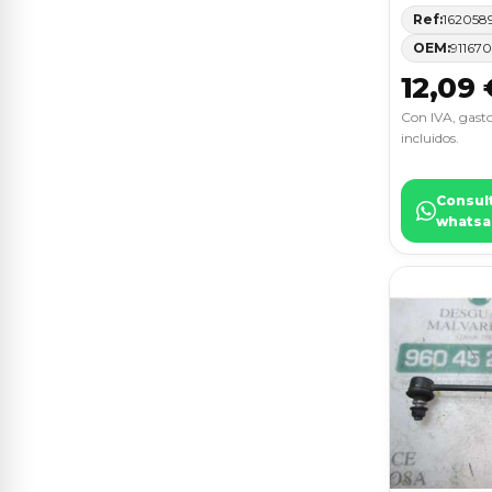
Ref:
162058
C2
5
OEM:
91167
12,09 
CLASE C (W203) BERLINA
5
Con IVA, gasto
CORSA C
5
incluidos.
FOCUS C-MAX (CAP)
5
Consul
whatsa
FOCUS LIM. (CB4)
5
I20
5
KALOS
5
KANGOO
5
LACETTI
5
MEGANE III BERLINA 5 P
5