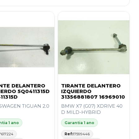
NTE DELANTERO
TIRANTE DELANTERO
IERDO 5Q0411315D
IZQUIERDO
11315D
31356881807 16969010
SWAGEN TIGUAN 2.0
BMW X7 (G07) XDRIVE 40
D MILD-HYBRID
tia 1 ano
Garantia 1 ano
7617224
Ref:
17599446