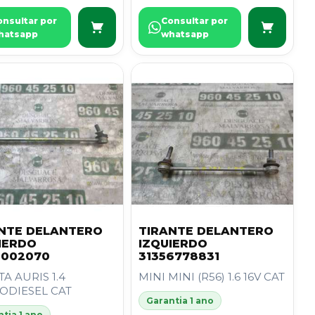
onsultar por
Consultar por
hatsapp
whatsapp
NTE DELANTERO
TIRANTE DELANTERO
IERDO
IZQUIERDO
2002070
31356778831
A AURIS 1.4
MINI MINI (R56) 1.6 16V CAT
ODIESEL CAT
Garantia 1 ano
tia 1 ano