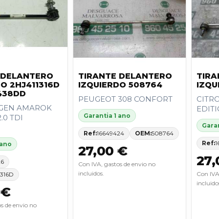
 DELANTERO
TIRANTE DELANTERO
TIRA
O 2HJ411316D
IZQUIERDO 508764
IZQU
438DD
PEUGEOT 308 CONFORT
CITRO
GEN AMAROK
EDIT
Garantia 1 ano
2.0 TDI
Garan
Ref:
16649424
OEM:
508764
Ref:
1
 ano
27,00 €
27,
26
Con IVA, gastos de envio no
incluidos.
Con IVA
1316D
incluido
 €
s de envio no