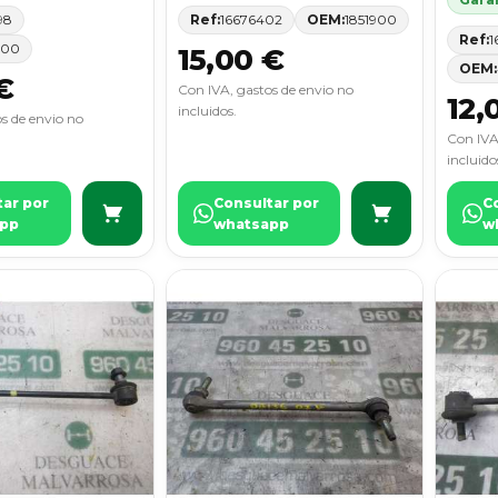
98
Ref:
16676402
OEM:
1851900
Ref:
1
000
15,00 €
OEM:
€
Con IVA, gastos de envio no
12,
incluidos.
s de envio no
Con IVA
incluido
tar por
Consultar por
C
pp
whatsapp
w