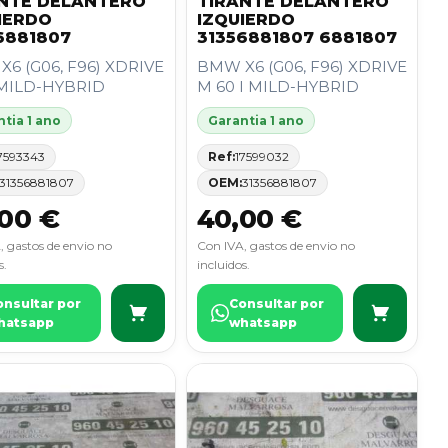
NTE DELANTERO
TIRANTE DELANTERO
IERDO
IZQUIERDO
6881807
31356881807 6881807
6 (G06, F96) XDRIVE
BMW X6 (G06, F96) XDRIVE
 MILD-HYBRID
M 60 I MILD-HYBRID
tia 1 ano
Garantia 1 ano
7593343
Ref:
17599032
31356881807
OEM:
31356881807
00 €
40,00 €
, gastos de envio no
Con IVA, gastos de envio no
s.
incluidos.
onsultar por
Consultar por
hatsapp
whatsapp