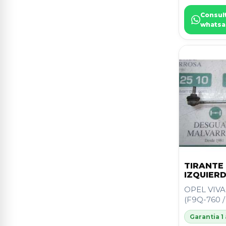
GRANDE PUNTO (199)
6
Consul
whatsa
INSIGNIA BERLINA
6
MONDEO BER. (CA2)
6
NV 200 (M20)
6
PICANTO
6
PROACE CITY
6
STILO (192)
6
TRANSIT CONNECT (TC7)
6
TIRANTE
IZQUIER
147 (190)
5
OPEL VIVA
(F9Q-760 /
ASTRA H BERLINA
5
Garantia 1
AVEO
5