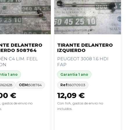
NTE DELANTERO
TIRANTE DELANTERO
IERDO 508764
IZQUIERDO
ËN C4 LIM. FEEL
PEUGEOT 3008 1.6 HDI
ION
FAP
tia 1 ano
Garantia 1 ano
6162628
OEM:
508764
Ref:
16070903
00 €
12,09 €
, gastos de envio no
Con IVA, gastos de envio no
s.
incluidos.