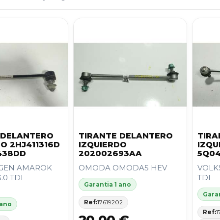
 DELANTERO
TIRANTE DELANTERO
TIRA
O 2HJ411316D
IZQUIERDO
IZQU
438DD
202002693AA
5Q04
GEN AMAROK
OMODA OMODA5 HEV
VOLK
3.0 TDI
TDI
Garantia 1 ano
Garan
Ref:
17619202
 ano
Ref:
1
20,00 €