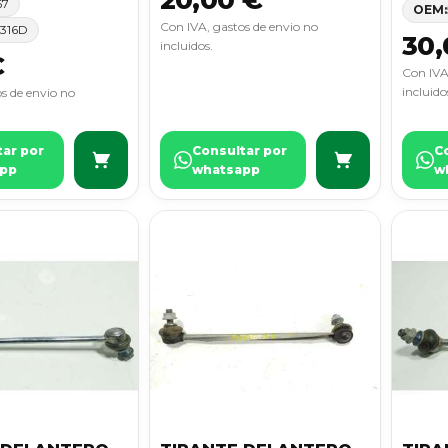
67
OEM:
Con IVA, gastos de envio no
1316D
30,
incluidos.
€
Con IVA
incluido
s de envio no
tar por
Consultar por
C
pp
whatsapp
w