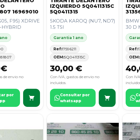
 DELANTERO
TIRANTE DELANTERO
TIRA
DO
IZQUIERDO 5Q0411315C
IZQU
807 16969010
5Q0411315
3135
05, F95) XDRIVE
SKODA KAROQ (NU7, ND7)
BMW X
D-HYBRID
1.5 TSI
30 D
 ano
Garantia 1 ano
Garan
00
Ref:
17596211
Ref:
1
881807
OEM:
5Q0411315C
OEM:
 €
30,00 €
40,
s de envio no
Con IVA, gastos de envio no
Con IVA
incluidos.
incluido
tar por
Consultar por
C
pp
whatsapp
w