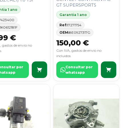
GT SUPERSPORTS
tia 1 ano
Garantia 1 ano
7423400
Ref:
17271754
1K0612181F
OEM:
8E0927317G
99 €
150,00 €
, gastos de envio no
Con IVA, gastos de envio no
s.
incluidos.
onsultar por
Consultar por
hatsapp
whatsapp