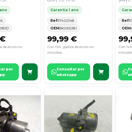
 ano
Garantia 1 ano
Garan
86
Ref:
17402148
Ref:
1
2181D
OEM:
1K0612181
OEM:
 €
99,99 €
99,
s de envio no
Con IVA, gastos de envio no
Con IVA
incluidos.
incluido
tar por
Consultar por
C
pp
whatsapp
w