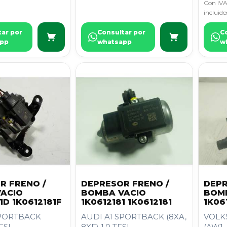
Con IVA
incluido
tar por
Consultar por
C
pp
whatsapp
w
R FRENO /
DEPRESOR FRENO /
DEPR
ACIO
BOMBA VACIO
BOM
1D 1K0612181F
1K0612181 1K0612181
1K06
SPORTBACK
AUDI A1 SPORTBACK (8XA,
VOLK
FSI
8XF) 1.0 TFSI
(AW1, 