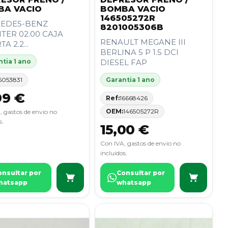
BA VACIO
BOMBA VACIO
146505272R
EDES-BENZ
8201005306B
TER 02.00 CAJA
RENAULT MEGANE III
A 2.2...
BERLINA 5 P 1.5 DCI
tia 1 ano
DIESEL FAP
6053831
Garantia 1 ano
99 €
Ref:
16668426
OEM:
146505272R
, gastos de envio no
s.
15,00 €
Con IVA, gastos de envio no
incluidos.
onsultar por
Consultar por
hatsapp
whatsapp