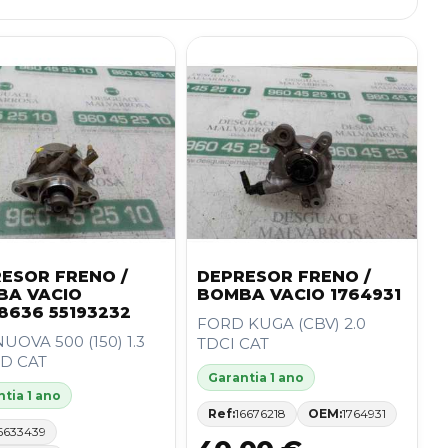
ESOR FRENO /
DEPRESOR FRENO /
BA VACIO
BOMBA VACIO 1764931
8636 55193232
FORD KUGA (CBV) 2.0
NUOVA 500 (150) 1.3
TDCI CAT
TD CAT
Garantia 1 ano
tia 1 ano
Ref:
16676218
OEM:
1764931
6633439