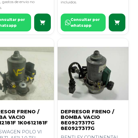
, gastos de envio no
incluidos.
s.
onsultar por
Consultar por
hatsapp
whatsapp
ESOR FRENO /
DEPRESOR FRENO /
BA VACIO
BOMBA VACIO
12181F 1K0612181F
8E0927317G
8E0927317G
SWAGEN POLO VI
BENTLEY CONTINENTAL
BZ1, AE1) 1.0 TSI