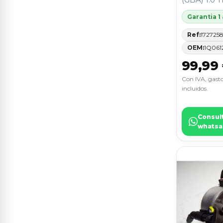
POLO
2
Garantia 1
TRAFIC (DESDE 5.89)
2
Ref:
172725
VITO (W638) CAJA CERRADA
2
OEM:
1Q061
99,99
146
1
Con IVA, gasto
156
1
incluidos.
19 HATCHBACK (B/C53)
1
Consul
whatsa
2008 (--.2013->)
1
306 BERLINA 3/4/5 PUERTAS
1
(S2)
306 BREAK
1
307 BREAK / SW (S1)
1