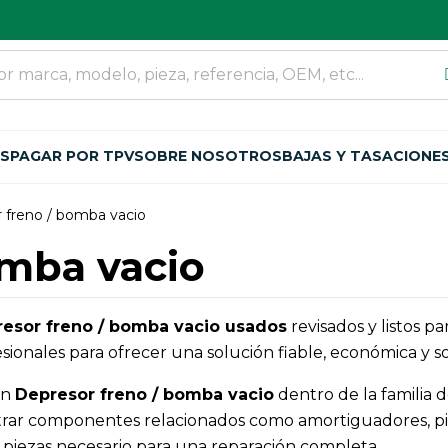
OS
PAGAR POR TPV
SOBRE NOSOTROS
BAJAS Y TASACIONE
 freno / bomba vacio
omba vacio
esor freno / bomba vacio usados
revisados y listos p
ionales para ofrecer una solución fiable, económica y so
an
Depresor freno / bomba vacio
dentro de la familia 
rar componentes relacionados como amortiguadores, pin
de piezas necesario para una reparación completa.