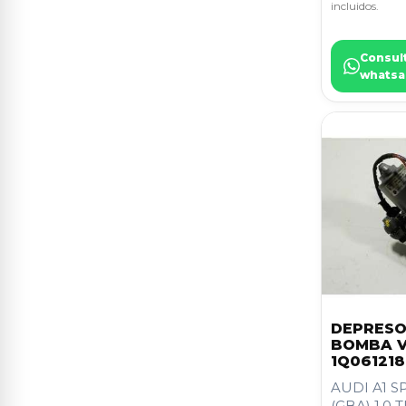
incluidos.
DOBLO (119)
2
INSIGNIA BERLINA
2
Consul
whatsa
INTERSTAR MOD. 04 (X70)
2
MAREA BERLINA (185)
2
MEGANE I BERLINA
2
HATCHBACK (BA0)
MEGANE I CLASSIC (LA0)
2
MICRA (K12E)
2
MONDEO BER. (CA2)
2
DEPRESO
ORION
2
BOMBA V
1Q061218
PASSAT BERLINA (3A2)
2
AUDI A1 
(GBA) 1.0 T