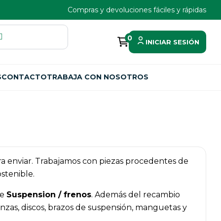
Compras y devoluciones fáciles y rápidas
0
INICIAR SESIÓN
S
CONTACTO
TRABAJA CON NOSOTROS
ara enviar. Trabajamos con piezas procedentes de
stenible.
de
Suspension / frenos
. Además del recambio
zas, discos, brazos de suspensión, manguetas y