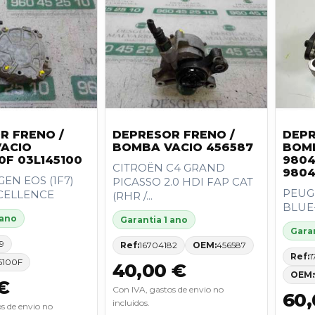
R FRENO /
DEPRESOR FRENO /
DEPR
ACIO
BOMBA VACIO 456587
BOM
0F 03L145100
9804
CITROËN C4 GRAND
9804
EN EOS (1F7)
PICASSO 2.0 HDI FAP CAT
PEUGE
XCELLENCE
(RHR /...
BLUE
 ano
Garantia 1 ano
Garan
9
Ref:
16704182
OEM:
456587
Ref:
1
5100F
40,00 €
OEM:
€
Con IVA, gastos de envio no
60,
incluidos.
s de envio no