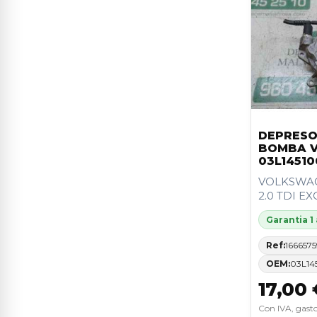
PUNTO BERLINA (188)
3
TOUAREG (7LA)
3
156 (116)
2
306 BERLINA 3/5 PUERTAS (S1)
2
407
2
DEPRESO
BOMBA V
A3 SPORTBACK (8VF)
2
03L14510
VOLKSWAG
BRAVO (182)
2
2.0 TDI E
CARISMA BERLINA 5 (DA0)1995-
Garantia 1
2
>)
Ref:
1666575
CLIO III
2
OEM:
03L14
17,00 
CORSA C
2
Con IVA, gasto