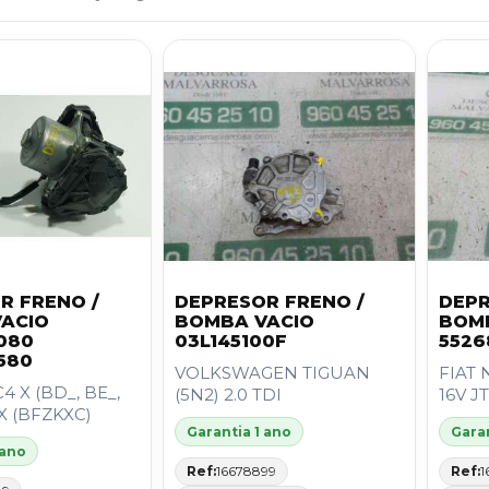
R FRENO /
DEPRESOR FRENO /
DEPR
ACIO
BOMBA VACIO
BOM
080
03L145100F
5526
580
VOLKSWAGEN TIGUAN
FIAT 
4 X (BD_, BE_,
(5N2) 2.0 TDI
16V J
 X (BFZKXC)
Garantia 1 ano
Garan
 ano
Ref:
16678899
Ref:
1