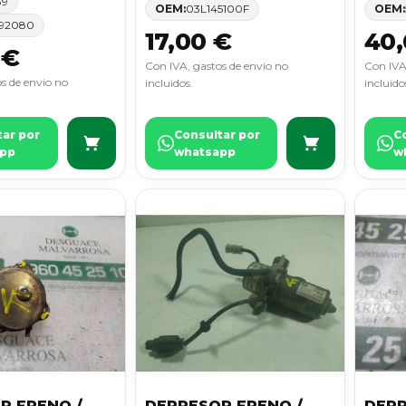
89
OEM:
03L145100F
OEM:
92080
17,00 €
40,
 €
Con IVA, gastos de envio no
Con IVA
s de envio no
incluidos.
incluido
tar por
Consultar por
C
pp
whatsapp
w
R FRENO /
DEPRESOR FRENO /
DEPR