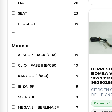
FIAT
26
SEAT
23
PEUGEOT
19
VOLKSWAGEN
19
MERCEDES-BENZ
15
Modelo
A1 SPORTBACK (GBA)
19
NISSAN
15
CLIO II FASE II (B/CB0)
10
OPEL
12
DEPRESO
BOMBA V
KANGOO (F/KC0)
9
CITROËN
8
9877992
9835028
IBIZA (6K)
8
ALFA ROMEO
7
CITROËN C
BF_) E-C4
SCENIC II
8
TOYOTA
4
Garantia 1
MEGANE II BERLINA 5P
7
SKODA
3