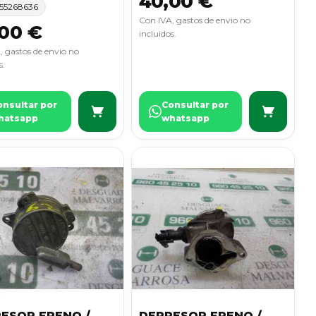
40,00 €
55268636
Con IVA, gastos de envio no
00 €
incluidos.
, gastos de envio no
s.
onsultar por
Consultar por
hatsapp
whatsapp
ESOR FRENO /
DEPRESOR FRENO /