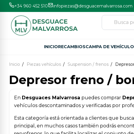
+34 960 452 510
infopiezas@desguacemalvarrosa.com
INICIO
RECAMBIOS
CAMPA DE VEHÍCUL
Inicio
Piezas vehículos
Suspension / frenos
Depresor
Depresor freno / b
En
Desguaces Malvarrosa
puedes comprar
Depr
vehículos descontaminados y verificadas por profes
Esta categoría está orientada a clientes que busc
principal, en muchos casos también podrás encont
servofrenos, lo que facilita localizar el conjunto 