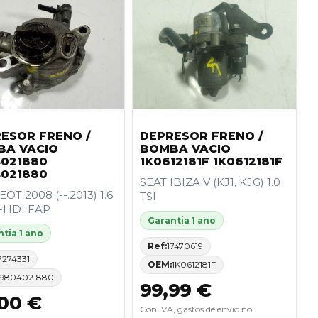
ESOR FRENO /
DEPRESOR FRENO /
BA VACIO
BOMBA VACIO
021880
1K0612181F 1K0612181F
021880
SEAT IBIZA V (KJ1, KJG) 1.0
OT 2008 (--.2013) 1.6
TSI
-HDI FAP
Garantia 1 ano
tia 1 ano
Ref:
17470619
7274331
OEM:
1K0612181F
9804021880
99,99 €
00 €
Con IVA, gastos de envio no