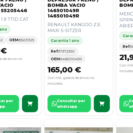
ACIO
BOMBA VACIO
BOM
 55205446
146501049R
MERC
146501049R
1.9 TTID CAT
SPRIN
RENAULT KANGOO Z.E.
ABIERT
 ano
MAXI 5-SITZER
Garan
32
OEM:
55221325
Garantia 1 ano
Ref:
1
 €
Ref:
17372350
21,
s de envio no
OEM:
146501049R
Con IVA
165,00 €
incluido
Con IVA, gastos de envio no
incluidos.
tar por
Consultar por
C
pp
whatsapp
w