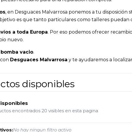
os
, en Desguaces Malvarrosa ponemos a tu disposición s
o objetivo es que tanto particulares como talleres pueda
víos a toda Europa
. Por eso podemos ofrecer recambios
bio nuevo.
/ bomba vacio
.
a con
Desguaces Malvarrosa
y te ayudaremos a localizar
ctos disponibles
disponibles
uctos encontrados
20 visibles en esta pagina
tivos:
No hay ningun filtro activo