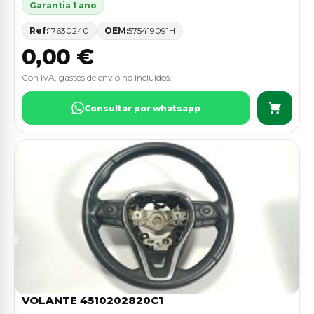
Garantia 1 ano
Ref:
17630240
OEM:
575419091H
0,00 €
Con IVA, gastos de envio no incluidos.
Consultar por whatsapp
VOLANTE 4510202820C1