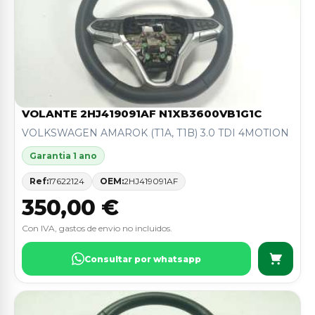
VOLANTE 2HJ419091AF N1XB3600VB1G1C
VOLKSWAGEN AMAROK (T1A, T1B) 3.0 TDI 4MOTION
Garantia 1 ano
Ref:
17622124
OEM:
2HJ419091AF
350,00 €
Con IVA, gastos de envio no incluidos.
Consultar por whatsapp