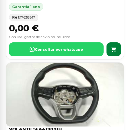
Garantia 1 ano
Ref:
17638817
0,00 €
Con IVA, gastos de envio no incluidos.
Consultar por whatsapp
VOLANTE 5FA419091H