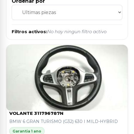
Ordenar por
Filtros activos:
No hay ningun filtro activo
VOLANTE 311796787N
BMW 6 GRAN TURISMO (G32) 630 I MILD-HYBRID
Garantia 1 ano