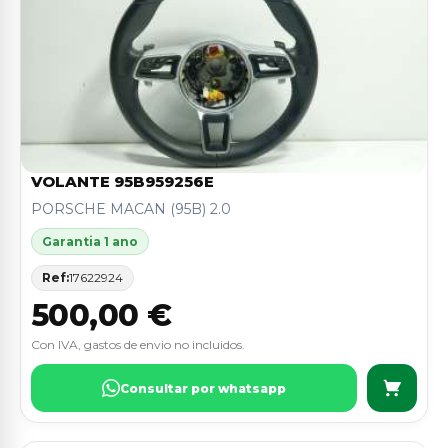
VOLANTE 95B959256E
PORSCHE MACAN (95B) 2.0
Garantia 1 ano
Ref:
17622924
500,00 €
Con IVA, gastos de envio no incluidos.
Consultar por whatsapp