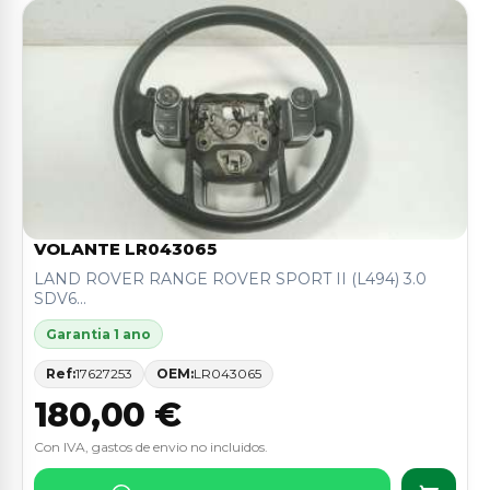
VOLANTE LR043065
LAND ROVER RANGE ROVER SPORT II (L494) 3.0
SDV6...
Garantia 1 ano
Ref:
17627253
OEM:
LR043065
180,00 €
Con IVA, gastos de envio no incluidos.