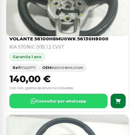
VOLANTE 56100H8MU0WK 56130H8000
KIA STONIC (YB) 1.2 CVVT
Garantia 1 ano
Ref:
17625771
OEM:
56100H8MU0WK
140,00 €
Con IVA, gastos de envio no incluidos.
Consultar por whatsapp