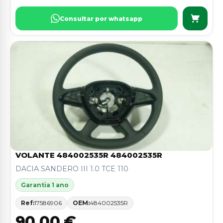
Consultar por whatsapp
VOLANTE 484002535R 484002535R
DACIA SANDERO III 1.0 TCE 110
Garantia 1 ano
Ref:
17586906
OEM:
484002535R
90,00 €