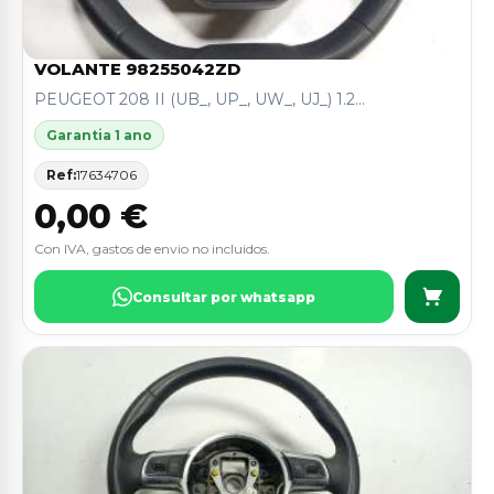
VOLANTE 98255042ZD
PEUGEOT 208 II (UB_, UP_, UW_, UJ_) 1.2...
Garantia 1 ano
Ref:
17634706
0,00 €
Con IVA, gastos de envio no incluidos.
Consultar por whatsapp