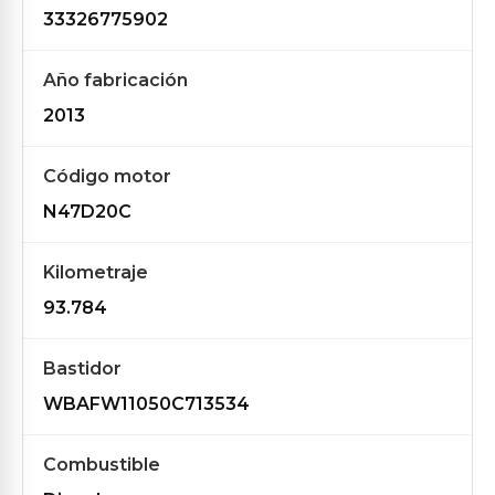
33326775902
Año fabricación
2013
Código motor
N47D20C
Kilometraje
93.784
Bastidor
WBAFW11050C713534
Combustible