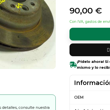
90,00 €
Con IVA, gastos de enví
¡Pídelo ahora! S
mismo y lo recib
Informació
OEM
 detalles, consulte nuestra