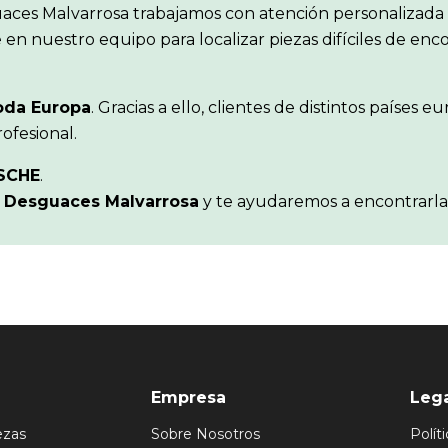
aces Malvarrosa trabajamos con atención personalizada 
en nuestro equipo para localizar piezas difíciles de en
oda Europa
. Gracias a ello, clientes de distintos paíse
ofesional.
SCHE
.
n
Desguaces Malvarrosa
y te ayudaremos a encontrarla
Empresa
Leg
ezas
Sobre Nosotros
Polít