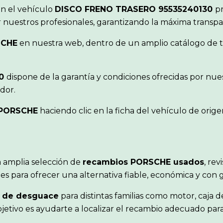
ón el vehículo
DISCO FRENO TRASERO 95535240130
p
r nuestros profesionales, garantizando la máxima transp
SCHE
en nuestra web, dentro de un amplio catálogo de tu
30
dispone de la garantía y condiciones ofrecidas por nu
dor.
PORSCHE
haciendo clic en la ficha del vehículo de ori
 amplia selección de
recambios PORSCHE usados
, rev
s para ofrecer una alternativa fiable, económica y con 
 de desguace
para distintas familias como motor, caja d
objetivo es ayudarte a localizar el recambio adecuado pa