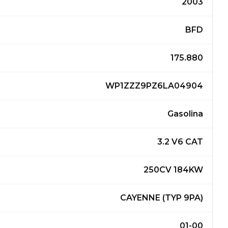
2003
BFD
175.880
WP1ZZZ9PZ6LA04904
Gasolina
3.2 V6 CAT
250CV 184KW
CAYENNE (TYP 9PA)
01-00