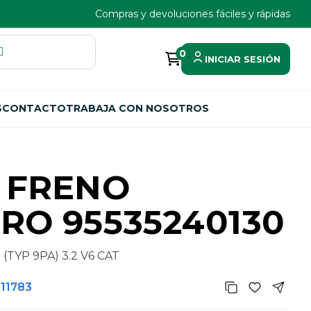
Compras y devoluciones fáciles y rápidas
0
INICIAR SESIÓN
S
CONTACTO
TRABAJA CON NOSOTROS
 FRENO
RO 95535240130
TYP 9PA) 3.2 V6 CAT
211783