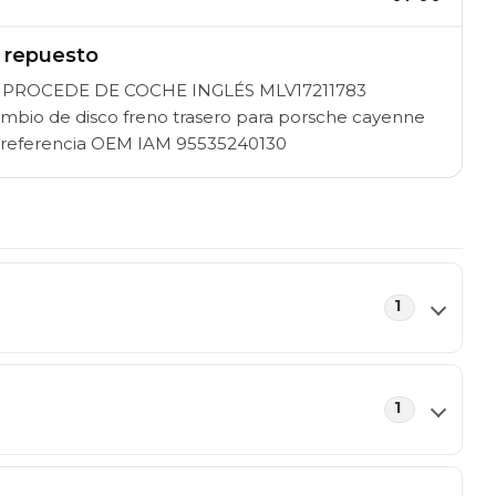
l repuesto
1 PROCEDE DE COCHE INGLÉS MLV17211783
mbio de disco freno trasero para porsche cayenne
at referencia OEM IAM 95535240130
1
1