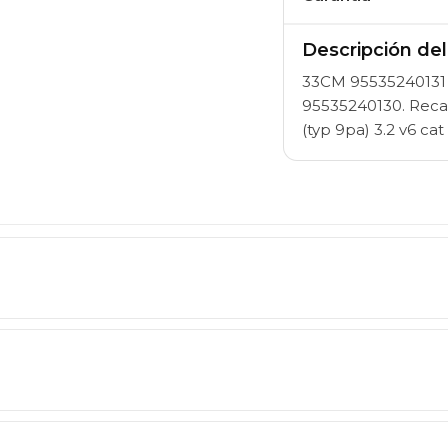
Descripción de
33CM 9553524013
95535240130. Reca
(typ 9pa) 3.2 v6 c