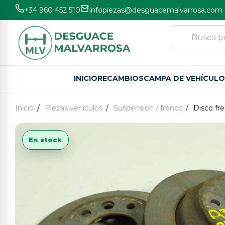
+34 960 452 510
infopiezas@desguacemalvarrosa.com
INICIO
RECAMBIOS
CAMPA DE VEHÍCUL
Inicio
Piezas vehículos
Suspension / frenos
Disco fre
En stock