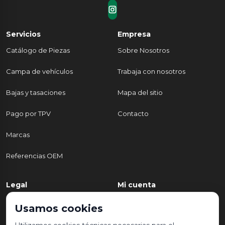
Servicios
Empresa
Catálogo de Piezas
Sobre Nosotros
Campa de vehículos
Trabaja con nosotros
Bajas y tasaciones
Mapa del sitio
Pago por TPV
Contacto
Marcas
Referencias OEM
Legal
Mi cuenta
Política de Privacidad
Mi cuenta
Usamos cookies
Aviso legal y condiciones de
Mis pedidos