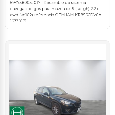
694738003J0171. Recambio de sistema
navegacion gps para mazda cx-5 (ke, gh) 2.2 d
awd (ke102) referencia OEM IAM KR8566DV0A
16730171