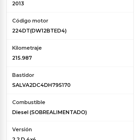
2013
Código motor
224DT(DW12BTED4)
Kilometraje
215.987
Bastidor
SALVA2DC4DH795170
Combustible
Diesel (SOBREALIMENTADO)
Versión
2.2 D 4x4