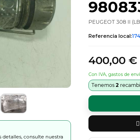
98083
PEUGEOT 308 II (LB_,
Referencia local:
17
400,00 €
Con IVA, gastos de enví
Tenemos
2
recambio
 detalles, consulte nuestra