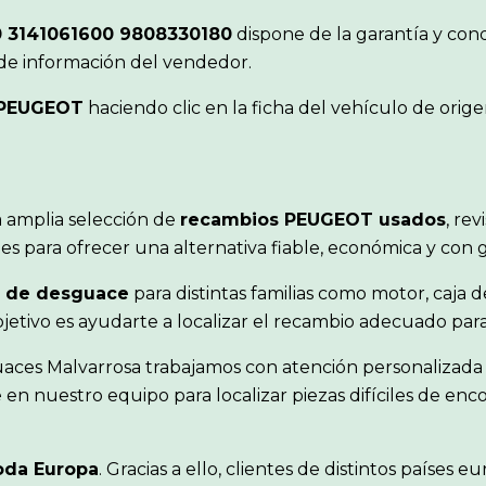
 3141061600 9808330180
dispone de la garantía y con
 de información del vendedor.
PEUGEOT
haciendo clic en la ficha del vehículo de ori
 amplia selección de
recambios PEUGEOT usados
, re
s para ofrecer una alternativa fiable, económica y con 
 de desguace
para distintas familias como motor, caja d
objetivo es ayudarte a localizar el recambio adecuado pa
uaces Malvarrosa trabajamos con atención personalizada 
en nuestro equipo para localizar piezas difíciles de en
oda Europa
. Gracias a ello, clientes de distintos paíse