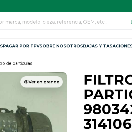
OS
PAGAR POR TPV
SOBRE NOSOTROS
BAJAS Y TASACIONE
ltro de particulas
FILTR
Ver en grande
PARTI
98034
31410