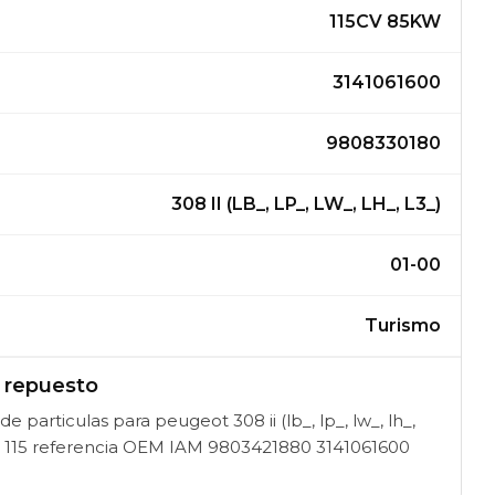
115CV 85KW
3141061600
9808330180
308 II (LB_, LP_, LW_, LH_, L3_)
01-00
Turismo
l repuesto
e particulas para peugeot 308 ii (lb_, lp_, lw_, lh_,
ehdi 115 referencia OEM IAM 9803421880 3141061600