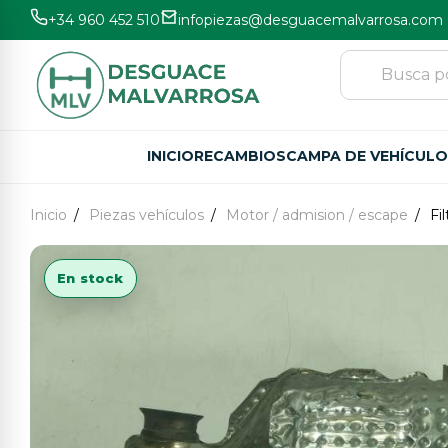
+34 960 452 510
infopiezas@desguacemalvarrosa.com
INICIO
RECAMBIOS
CAMPA DE VEHÍCUL
Inicio
Piezas vehículos
Motor / admision / escape
Fi
En stock