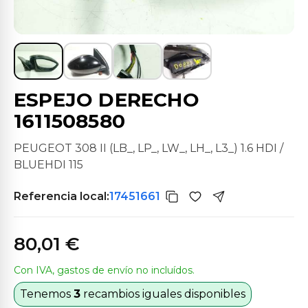
ESPEJO DERECHO
1611508580
PEUGEOT 308 II (LB_, LP_, LW_, LH_, L3_) 1.6 HDI /
BLUEHDI 115
Referencia local:
17451661
80,01 €
Con IVA, gastos de envío no incluídos.
Tenemos
3
recambios iguales disponibles