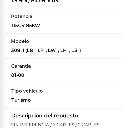
1.6 HDi / BlueHDi 115
Potencia
115CV 85KW
Modelo
308 II (LB_, LP_, LW_, LH_, L3_)
Garantia
01-00
Tipo vehículo
Turismo
Descripción del repuesto
SIN REFERENCIA / 7 CABLES / 2 CABLES.