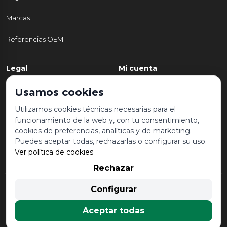
Marcas
Referencias OEM
Legal
Mi cuenta
Política de Privacidad
Mi cuenta
Usamos cookies
Aviso legal y condiciones de
Mis pedidos
Utilizamos cookies técnicas necesarias para el
uso
funcionamiento de la web y, con tu consentimiento,
Lista de deseos
cookies de preferencias, analíticas y de marketing.
Política de Cookies
Puedes aceptar todas, rechazarlas o configurar su uso.
Ver política de cookies
Rechazar
© 2026 Desguace Malvarrosa. Todos los derechos reservados |
Configurar
Desarrollado por
Seintosoft
Aceptar todas