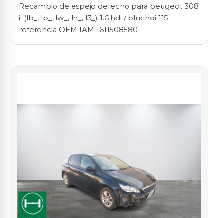
Recambio de espejo derecho para peugeot 308
ii (lb_, lp_, lw_, lh_, l3_) 1.6 hdi / bluehdi 115
referencia OEM IAM 1611508580