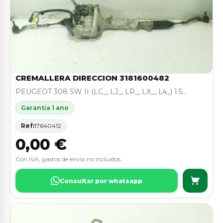
CREMALLERA DIRECCION 3181600482
PEUGEOT 308 SW II (LC_, LJ_, LR_, LX_, L4_) 1.5...
Garantia 1 ano
Ref:
17640412
0,00 €
Con IVA, gastos de envio no incluidos.
Consultar por whatsapp