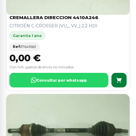
CREMALLERA DIRECCION 4410A246
CITROËN C-CROSSER (VU_, VV_) 2.2 HDI
Garantia 1 ano
Ref:
17641563
0,00 €
Con IVA, gastos de envio no incluidos.
Consultar por whatsapp