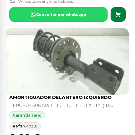
Con IVA, gastos de envio no incluidos.
Consultar por whatsapp
AMORTIGUADOR DELANTERO IZQUIERDO
PEUGEOT 308 SW II (LC_, LJ_, LR_, LX_, L4_) 1.5...
Garantia 1 ano
Ref:
17640358