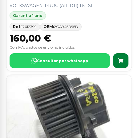
VOLKSWAGEN T-ROC (A11, D11) 1.5 TSI
Garantia 1 ano
Ref:
17612399
OEM:
2GA945095D
160,00 €
Con IVA, gastos de envio no incluidos.
Consultar por whatsapp