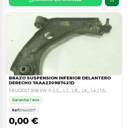
BRAZO SUSPENSION INFERIOR DELANTERO
DERECHO 7AAA230987421D
PEUGEOT 308 SW II (LC_, LJ_, LR_, LX_, L4_) 1.5...
Garantia 1 ano
Ref:
17640377
0,00 €