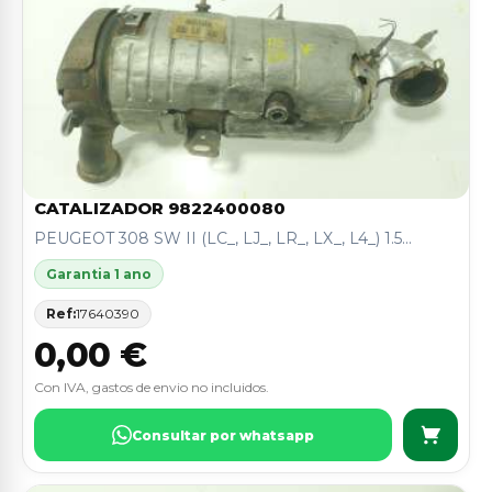
CATALIZADOR 9822400080
PEUGEOT 308 SW II (LC_, LJ_, LR_, LX_, L4_) 1.5...
Garantia 1 ano
Ref:
17640390
0,00 €
Con IVA, gastos de envio no incluidos.
Consultar por whatsapp