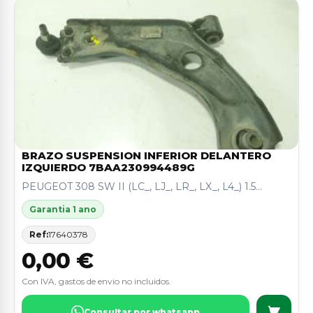
BRAZO SUSPENSION INFERIOR DELANTERO
IZQUIERDO 7BAA230994489G
PEUGEOT 308 SW II (LC_, LJ_, LR_, LX_, L4_) 1.5...
Garantia 1 ano
Ref:
17640378
0,00 €
Con IVA, gastos de envio no incluidos.
Consultar por whatsapp