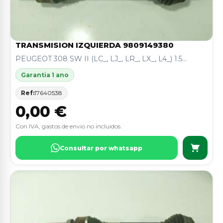
TRANSMISION IZQUIERDA 9809149380
PEUGEOT 308 SW II (LC_, LJ_, LR_, LX_, L4_) 1.5...
Garantia 1 ano
Ref:
17640538
0,00 €
Con IVA, gastos de envio no incluidos.
Consultar por whatsapp