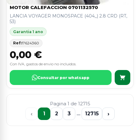
MOTOR CALEFACCION 0701132570
LANCIA VOYAGER MONOSPACE (404_) 2.8 CRD (RT,
53)
Garantia 1 ano
Ref:
17624360
0,00 €
Con IVA, gastos de envio no incluidos.
Consultar por whatsapp
Pagina 1 de 12715
‹
›
1
2
3
...
12715