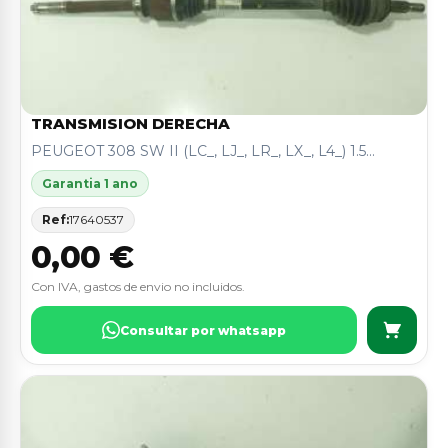
TRANSMISION DERECHA
PEUGEOT 308 SW II (LC_, LJ_, LR_, LX_, L4_) 1.5...
Garantia 1 ano
Ref:
17640537
0,00 €
Con IVA, gastos de envio no incluidos.
Consultar por whatsapp