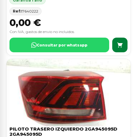
Garantia 1 ano
Ref:
17640222
0,00 €
Con IVA, gastos de envio no incluidos.
Consultar por whatsapp
PILOTO TRASERO IZQUIERDO 2GA945095D
2GA945095D