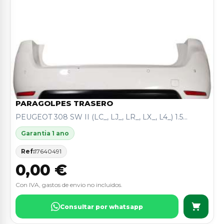
PARAGOLPES TRASERO
PEUGEOT 308 SW II (LC_, LJ_, LR_, LX_, L4_) 1.5...
Garantia 1 ano
Ref:
17640491
0,00 €
Con IVA, gastos de envio no incluidos.
Consultar por whatsapp