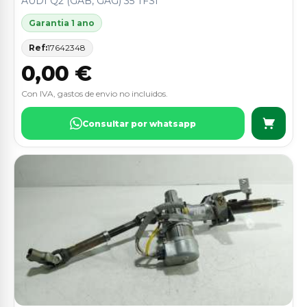
AUDI Q2 (GAB, GAG) 35 TFSI
Garantia 1 ano
Ref:
17642348
0,00 €
Con IVA, gastos de envio no incluidos.
Consultar por whatsapp