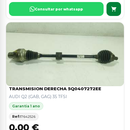
Consultar por whatsapp
TRANSMISION DERECHA 5Q0407272EE
AUDI Q2 (GAB, GAG) 35 TFSI
Garantia 1 ano
Ref:
17642526
0,00 €