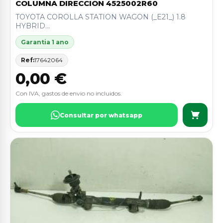
COLUMNA DIRECCION 4525002R60
TOYOTA COROLLA STATION WAGON (_E21_) 1.8
HYBRID...
Garantia 1 ano
Ref:
17642064
0,00 €
Con IVA, gastos de envio no incluidos.
Consultar por whatsapp