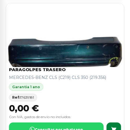
PARAGOLPES TRASERO
MERCEDES-BENZ CLS (C219) CLS 350 (219.356)
Garantia 1 ano
Ref:
17639181
0,00 €
Con IVA, gastos de envio no incluidos.
Consultar por whatsapp